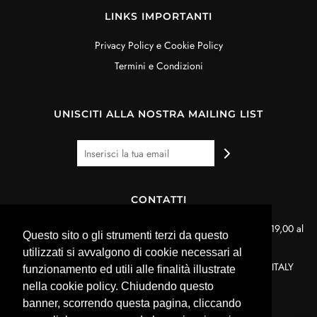
LINKS IMPORTANTI
Privacy Policy e Cookie Policy
Termini e Condizioni
UNISCITI ALLA NOSTRA MAILING LIST
CONTATTI
Per informazioni dal lunedì al venerdì dalle ore 9,00 alle ore 19,00 al
Questo sito o gli strumenti terzi da questo
seguente numero: 335 8480538.
utilizzati si avvalgono di cookie necessari al
OROPACK snc -Via Sardegna, 3C - 42122 Reggio Emilia - ITALY
funzionamento ed utili alle finalità illustrate
nella cookie policy. Chiudendo questo
E-mail: info@oropack.net
banner, scorrendo questa pagina, cliccando