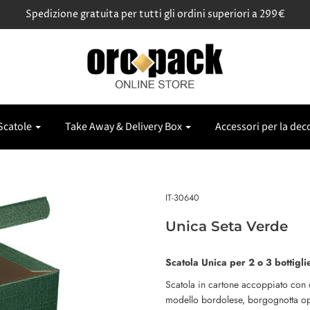
Spedizione gratuita per tutti gli ordini superiori a 299€
Scatole
Take Away & Delivery Box
Accessori per la dec
IT-30640
Unica Seta Verde
Scatola Unica per 2 o 3 bottigl
Scatola in cartone accoppiato con 
modello bordolese, borgognotta opp