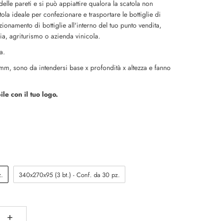
elle pareti e si può appiattire qualora la scatola non
atola ideale per confezionare e trasportare le bottiglie di
zionamento di bottiglie all'interno del tuo punto vendita,
ria, agriturismo o azienda vinicola.
ia.
m, sono da intendersi base x profondità x altezza e fanno
le con il tuo logo.
z.
340x270x95 (3 bt.) - Conf. da 30 pz.
+