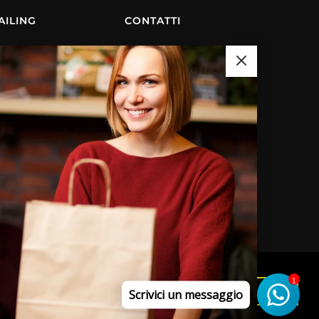
AILING
CONTATTI
Per informazioni dal lunedì al venerdì dalle
ore 9,00 alle ore 19,00 al seguente numero:
335 8480538.
OROPACK snc -Via Sardegna, 3C - 42122
Reggio Emilia - ITALY
E-mail: info@oropack.net
llustrate nella cookie policy. Chiudendo
1
l’uso dei cookie. Se vuoi saperne di più
Ok
Scrivici un messaggio