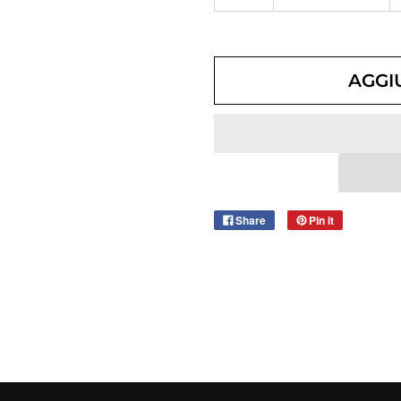
AGGI
Share
Pin it