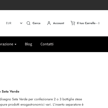
Il tuo Carrello -
Cerca
Account
0
orazione
Blog
Contatti
ie Seta Verde
disegno Seta Verde per confezionare 2 o 3 bottiglie stese
ure prodotti enogastronomici vari. L'inserto separatore è