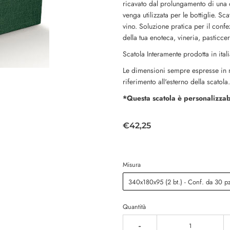
ricavato dal prolungamento di una d
venga utilizzata per le bottiglie. Sc
vino. Soluzione pratica per il confe
della tua enoteca, vineria, pasticce
Scatola Interamente prodotta in ital
Le dimensioni sempre espresse in m
riferimento all'esterno della scatola.
*Questa scatola è personalizzabi
€42,25
Misura
340x180x95 (2 bt.) - Conf. da 30 p
Quantità
-