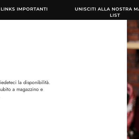
LINKS IMPORTANTI
UNISCITI ALLA NOSTRA M
LIST
ivacy Policy e Cookie Policy
Termini e Condizioni
iedeteci la disponibilità.
subito a magazzino e
.
ved
lgono di cookie necessari al funzionamento ed utili alle finalità i
nk o proseguendo la navigazione in altra maniera, acconsenti al
cookie policy