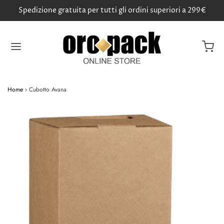
Spedizione gratuita per tutti gli ordini superiori a 299€
Home
›
Cubotto Avana