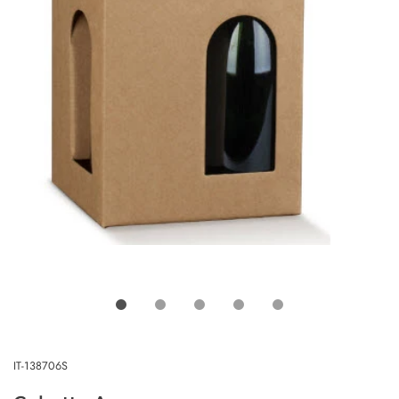
IT-138706S