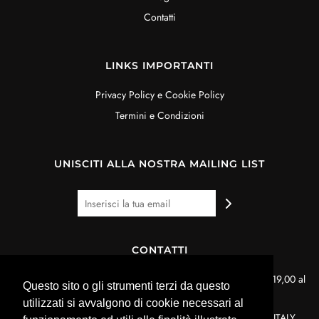
Contatti
LINKS IMPORTANTI
Privacy Policy e Cookie Policy
Termini e Condizioni
UNISCITI ALLA NOSTRA MAILING LIST
CONTATTI
Per informazioni dal lunedì al venerdì dalle ore 9,00 alle ore 19,00 al
Questo sito o gli strumenti terzi da questo
seguente numero: 335 8480538.
utilizzati si avvalgono di cookie necessari al
OROPACK snc -Via Sardegna, 3C - 42122 Reggio Emilia - ITALY